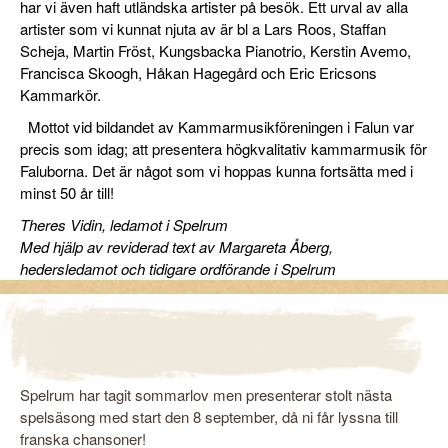
har vi även haft utländska artister på besök. Ett urval av alla
artister som vi kunnat njuta av är bl a Lars Roos, Staffan
Scheja, Martin Fröst, Kungsbacka Pianotrio, Kerstin Avemo,
Francisca Skoogh, Håkan Hagegård och Eric Ericsons
Kammarkör.
Mottot vid bildandet av Kammarmusikföreningen i Falun var
precis som idag; att presentera högkvalitativ kammarmusik för
Faluborna. Det är något som vi hoppas kunna fortsätta med i
minst 50 år till!
Theres Vidin, ledamot i Spelrum
Med hjälp av reviderad text av Margareta Åberg,
hedersledamot och tidigare ordförande i Spelrum
Spelrum har tagit sommarlov men presenterar stolt nästa
spelsäsong med start den 8 september, då ni får lyssna till
franska chansoner!