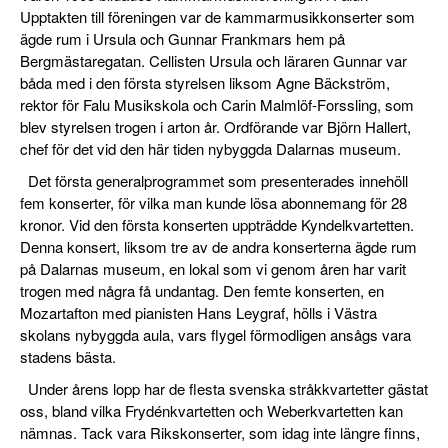
Upptakten till föreningen var de kammarmusikkonserter som
ägde rum i Ursula och Gunnar Frankmars hem på
Bergmästaregatan. Cellisten Ursula och läraren Gunnar var
båda med i den första styrelsen liksom Agne Bäckström,
rektor för Falu Musikskola och Carin Malmlöf-Forssling, som
blev styrelsen trogen i arton år. Ordförande var Björn Hallert,
chef för det vid den här tiden nybyggda Dalarnas museum.
Det första generalprogrammet som presenterades innehöll
fem konserter, för vilka man kunde lösa abonnemang för 28
kronor. Vid den första konserten uppträdde Kyndelkvartetten.
Denna konsert, liksom tre av de andra konserterna ägde rum
på Dalarnas museum, en lokal som vi genom åren har varit
trogen med några få undantag. Den femte konserten, en
Mozartafton med pianisten Hans Leygraf, hölls i Västra
skolans nybyggda aula, vars flygel förmodligen ansågs vara
stadens bästa.
Under årens lopp har de flesta svenska stråkkvartetter gästat
oss, bland vilka Frydénkvartetten och Weberkvartetten kan
nämnas. Tack vara Rikskonserter, som idag inte längre finns,