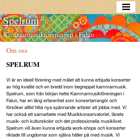
PROGRAM 2026-2027
Spelrum
STYRELSE
Kammarmusikföreningen i Falun
FOTOGALLERI
OM OSS
Om oss
KONTAKT, PRISER & MEDLEMSKAP
SPELRUM
Vi är en ideell förening med målet att kunna erbjuda konserter
av hög kvalité och en bredd inom begreppet kammarmusik.
Spelrum, som från början hette Kammarmusikföreningen i
Falun, har en lång erfarenhet som konsertarrangör och
försöker alltid hitta nya spännande artister att jobba med. Vi
har också ett samarbete med Musikkonservatoriet, länets
musik- och kulturskolor och det professionella musiklivet.
Spelrum vill även kunna erbjuda work-shops och konserter
riktade till ungdomar som själva håller på med musik. Vi